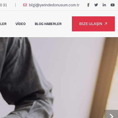
80 31
bilgi@yerindedonusum.com.tr
TLER
VIDEO
BLOG HABERLER
BIZE ULAŞIN