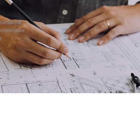
rumlarıyla
mamlanmasını
. ...