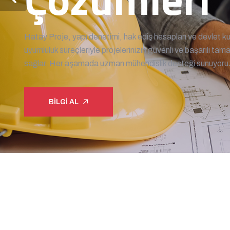
Hatay Proje, yapı denetimi, hak ediş hesapları ve devlet ku
uyumluluk süreçleriyle projelerinizin güvenli ve başarılı ta
sağlar. Her aşamada uzman mühendislik desteği sunuyoruz
BILGI AL