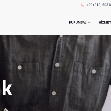
+90 (212) 603 
KURUMSAL
HIZME
ik